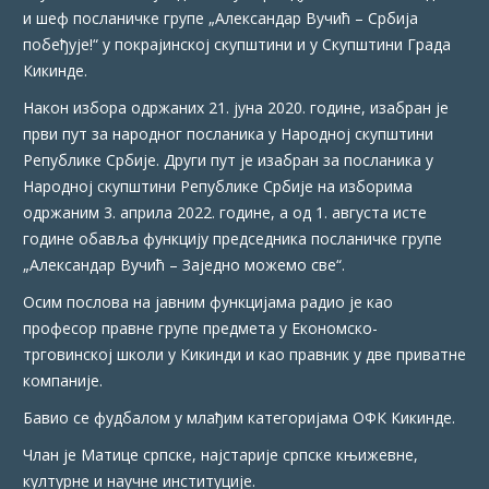
и шеф посланичке групе „Александар Вучић – Србија
побеђује!“ у покрајинској скупштини и у Скупштини Града
Кикинде.
Након избора одржаних 21. јуна 2020. године, изабран је
први пут за народног посланика у Народној скупштини
Републике Србије. Други пут је изабран за посланика у
Народној скупштини Републике Србије на изборима
одржаним 3. априла 2022. године, а од 1. августа исте
године обавља функцију председника посланичке групе
„Александар Вучић – Заједно можемо све“.
Осим послова на јавним функцијама радио је као
професор правне групе предмета у Економско-
трговинској школи у Кикинди и као правник у две приватне
компаније.
Бавио се фудбалом у млађим категоријама ОФК Кикинде.
Члан је Матице српске, најстарије српске књижевне,
културне и научне институције.