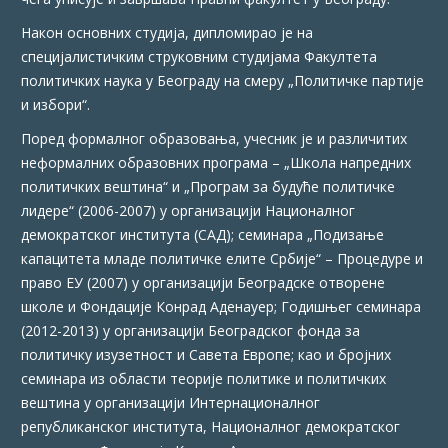
Након основних студија, дипломирао је на
специјалистичким струковним студијама Факултета
политичких наука у Београду на смеру „Политичке партије
и избори“.
Поред формалног образовања, учесник је и различитих
неформалних образовних програма – „Школа напредних
политичких вештина“ и „Програм за будуће политичке
лидере“ (2006-2007) у организацији Националног
демократског института (САД); семинара „Подизање
капацитета младе политичке елите Србије“ – Процедуре и
право ЕУ (2007) у организацији Београдске отворене
школе и Фондације Конрад Аденауер; Годишњег семинара
(2012-2013) у организацији Београдског фонда за
политичку изузетност и Савета Европе; као и бројних
семинара из области теорије политике и политичких
вештина у организацији Интернационалног
републиканског института, Националног демократског