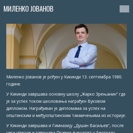
МИЛЕНКО ЈОВАНОВ
Миленко Јованов је рођен у Кикинди 13. септембра 1980.
године.
У Кикинди завршава основну школу „Жарко Зрењанин“ где
је за успех током школовања награђен Вуковом
дипломом. Награђиван је дипломама за успех на
општинским и међуопштинским такмичењима из историје.
У Кикинди завршава и Гимназију „Душан Васиљев“, после
чега уписује и завршава Правни факултет у Београду.