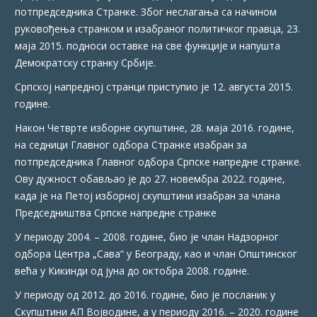
потпредседника Странке. Због неслагања са начином
руковођења странком и изабраног политичког правца, 23.
маја 2015. подноси оставке на све функције и напушта
Демократску странку Србије.
Српској напредној странци приступио је 12. августа 2015.
године.
Након Четврте изборне скупштине, 28. маја 2016. године,
на седници Главног одбора Странке изабран за
потпредседника Главног одбора Српске напредне странке.
Ову дужност обављао је до 27. новембра 2022. године,
када је на Петој изборној скупштини изабран за члана
Председништва Српске напредне странке
У периоду 2004. – 2008. године, био је члан Надзорног
одбора Центра „Сава“ у Београду, као и члан Општинског
већа у Кикинди од јуна до октобра 2008. године.
У периоду од 2012. до 2016. године, био је посланик у
Скупштини АП Војводине, а у периоду 2016. – 2020. године