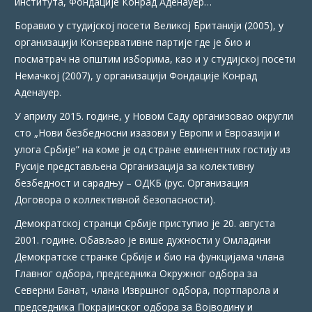
института, Фондације Конрад Аденауер…
Боравио у студијској посети Великој Британији (2005), у
организацији Конзервативне партије где је био и
посматрач на општим изборима, као и у студијској посети
Немачкој (2007), у организацији Фондације Конрад
Аденауер.
У априлу 2015. године, у Новом Саду организовао округли
сто „Нови безбедносни изазови у Европи и Евроазији и
улога Србије” на коме је од стране еминентних гостију из
Русије представљена Организација за колективну
безбедност и сарадњу – ОДКБ (рус. Организация
Договора о коллективной безопасности).
Демократскoj странци Србије приступио је 20. августа
2001. године. Обављао је више дужности у Омладини
Демократске странке Србије и био на функцијама члана
Главног одбора, председника Окружног одбора за
Северни Банат, члана Извршног одбора, портпарола и
председника Покрајинског одбора за Војводину и