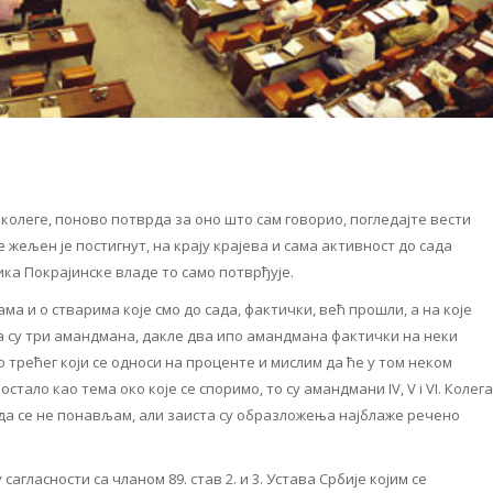
леге, поново потврда за оно што сам говорио, погледајте вести
 жељен је постигнут, на крају крајева и сама активност до сада
ика Покрајинске владе то само потврђује.
нама и о стварима које смо до сада, фактички, већ прошли, а на које
да су три амандмана, дакле два ипо амандмана фактички на неки
 трећег који се односи на проценте и мислим да ће у том неком
стало као тема око које се споримо, то су амандмани IV, V i VI. Колега
е да се не понављам, али заиста су образложења најблаже речено
сагласности са чланом 89. став 2. и 3. Устава Србије којим се