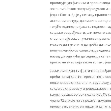
прописује „да физичка и правна лица
законом“. Закон предвиђа и услов и н
један. Ево га. Да је у питању правно 
активном статусу, да има инвестициони
текуће године, пријава се подноси тад
се даље разрађивати, али немате зак
спорно, то је ваше тумачење правно. 
можете да тумачите да треба да пише 
попуни хемијском оловком, да однесе 
назад, да оде кући да седне, да сачека
просто не знам који закон то тако јо
Даље, Амандман V фактички сте објаш
прећи на тај део. Интересантно је ово
пољопривредника, значи, само делује, 
се сумња с правом у спроводљивост 
каже, под два, услови под којима ће 
члана 72.а „које није предмет држав
произлази, значи, ви тврдите да то 