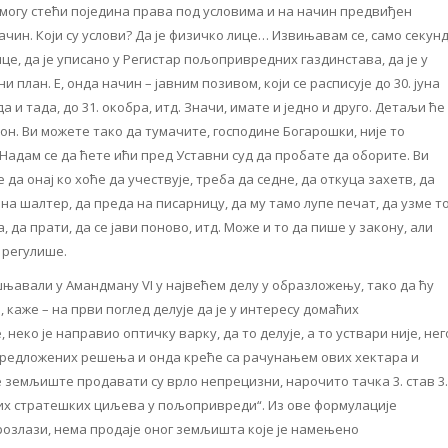
 могу стећи поједина права под условима и на начин предвиђен
ачин. Који су услови? Да је физичко лице… Извињавам се, само секун
лице, да је уписано у Регистар пољопривредних газдинстава, да је у
 план. Е, онда начин – јавним позивом, који се расписује до 30. јуна
а и тада, до 31. окобра, итд. Значи, имате и једно и друго. Детаљи ће
он. Ви можете тако да тумачите, господине Богарошки, није то
Надам се да ћете ићи пред Уставни суд да пробате да оборите. Ви
да онај ко хоће да учествује, треба да седне, да откуца захетв, да
на шалтер, да преда на писарницу, да му тамо лупе печат, да узме т
, да прати, да се јави поново, итд. Може и то да пише у закону, али
ш регулише.
њавали у Амандману VI у највећем делу у образложењу, тако да ћу
, каже – на први поглед делује да је у интересу домаћих
неко је направио оптичку варку, да то делује, а то уствари није, нег
предложених решења и онда креће са рачунањем ових хектара и
се земљиште продавати су врло непрецизни, нарочито тачка 3. став 3.
них стратешких циљева у пољопривреди“. Из ове формулације
прозлази, нема продаје оног земљишта које је намењено