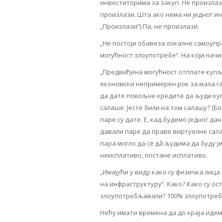
инвеститорима за закуп. Не произлази
произлази. Шта ако нема ни једног ин
„Произлази“) Па, не произлази.
„Не постоји обавеза локалне самоупр
могућност злоупотребе“. На који начи
„Предвиђена могућност отплате купљ
економски непримерен рок за мала газ
да дате повољне кредите да људи купе
салаше. Јесте били на том салашу? (Бо
паре су дате. Е, кад будемо једног д
давали паре да праве виртуелне сала
пара могло да се дâ људима да буду је
неисплативо, постане исплативо.
„Имајући у виду како су физичка лица
на инфраструктуру“. Како? Како су ос
злоупотребљавали? 100% злоупотреба?
Нећу имати времена да до краја идем