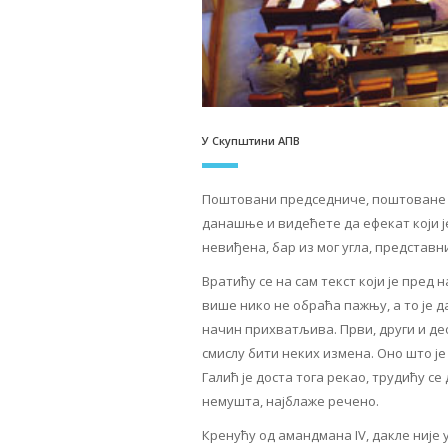
У Скупштини АПВ
Поштовани председниче, поштоване ко
данашње и видећете да ефекат који је
невиђена, бар из мог угла, представн
Вратићу се на сам текст који је пред 
више нико не обраћа пажњу, а то је 
начин прихватљива. Први, други и део
смислу бити неких измена. Оно што је о
Галић је доста тога рекао, трудићу с
немушта, најблаже речено.
Кренућу од амандмана IV, дакле није у 