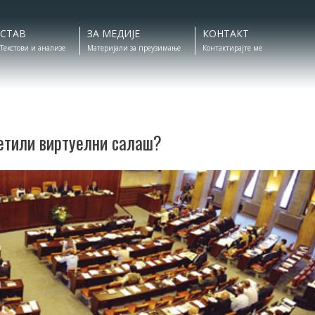
СТАВ
ЗА МЕДИЈЕ
КОНТАКТ
Текстови и анализе
Материјали за преузимање
Контактирајте ме
сетили виртуелни салаш?