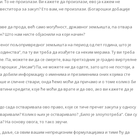
. То не произлази. Ви кажете да произлази, ево ја кажем не
веститора за закуп? Ето вам, не произлази. (Богарошки добације
аве да прода, већ само могућност, државног земљишта, па отвара
н? Што нам нисте објаснили на који начин?
еног пољопривредног земљишта на период од пет година, што је
динства“, па ту ви треба да изађете са неким мерама. Ту ви треба
. Па, можете ви да се смејете, ваш претходник је градио виртуелне
гарошки: „Нисам“) Па, не можете ни да одете, зато што не постоји, а
ана добили информацију о именима и презименима оних којима сте
ше и сличне ствари, онда ћемо моћи да причамо и о томе колико би
втини кредити, које ће моћи да врате и да ово, ако ви кажете да је
 до сада остваривала ово право, које се тиче пречег закупа у односу
тваривали? Колико њих је остваривало? „Било је злоупотреба“. Сви су
 На основу овога, то тако звучи.
, даље, са овим вашим непрецизним формулацијама и тиме ћу да