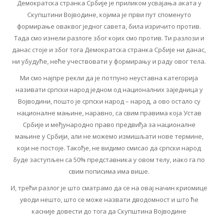
Демократска странка Србије је приликом усвајања аката у
Скупштини Војводине, којима је први пут споменуто
формирање оваквог једног савета, била изричито против.
Тада смо изнели разлоге због којих смо против. Ти разлози и
данас стоје и због тога Демократска странка Србије ни данас,
ни убудуће, неће учествовати у формирању и раду овог тела.
Ми смо најпре рекли да је потпуно неуставна категорија
називати српски народ једном од националних заједница у
Војводини, пошто је српски народ – народ, а ово остало су
националне мањине, наравно, са свим правима која Устав
Србије и међународно право предвиђа за националне
мањине у Србији, али не можемо измишљати нове термине,
који не постоје. Такође, не видимо смисао да српски народ
буде заступљен са 50% представника у овом телу, иако га по
свим пописима има више.
И, трећи разлог је што сматрамо да се на овај начин криомице
уводи нешто, што се може назвати дводомност и што ће
касније довести до тога да Скупштина Војводине