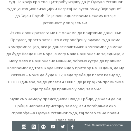
суд. На крају крајева, цитираћу изјаву да је Одлука Уставног
суда: „антицивилизацијски насртај на аутономију Војводине“ –
др Бојан Пајтић. То је ваш однос према нечему што је
уставност у овој земљи.
Из свих ових разлога ми не можемо да подржимо данашњи
Предлог, просто зато што о спровођењу одлука суда нема
компромиса. Јер, ако је данас политички компромис да може
да буде Влада и не мора, а могу мало националне заједнице, а
могу мало и националне мањине, хоћемо сутра да правимо
компромис од тога, када неко иде у притвор на 30 дана, да му
кажемо – може да буде и 17, када треба да плати казну од
100.000 динара, хајде уплати 47.000? Где је крај компромисима
које треба да правимо у овој земљи?
Чули смо намеру председника Владе Србије, да жели да од
Србије направи пристојну земљу, али погађањем око
спровођења Одлуке Уставног суда, тај посао се не прави.
Хвала вам.
2026 © milenkojovanov.com