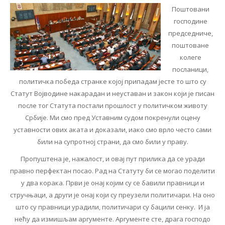
Поштовани
господине
председниче,
поштоване
колеге
посланици,
политичка победа странке којој припадам јесте то што су
Статут Војводине накарадан и неуставан и закон који је писан
после тог Статута постали прошлост у политичком животу
Србије. Ми смо пред Уставним судом покренули оцену
уставности ових аката и доказали, иако смо врло често сами
били на супротној страни, да смо били у праву.
Пропуштена је, нажалост, и овај пут прилика да се уради
правно перфектан посао. Рад на Статуту би се могао поделити
у два корака. Први је онај којим су се бавили правници и
стручњаци, а други је онај који су преузели политичари. На оно
што су правници урадили, политичари су бацили сенку. И ја
нећу да измишљам аргументе. Аргументе сте, драга господо