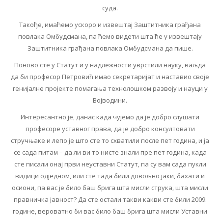
суда.
Такође, имаћемо ускоро и извештај Заштитника грађана
повлака Омбудсмана, па ћемо видети шта ће у извештају
Заштитника грађана повлака Омбудсмана да пише.
Поново сте у Статут и у надлежности уврстили науку, ваљда
да би професор Петровић имао секретаријат и наставио своје
генијалне пројекте помагања технолошком развоју и науци у
Војводини.
Интересантно је, данас када чујемо да је добро слушати
професоре уставног права, да је добро консултовати
стручњаке и лепо је што сте то схватили после пет година, и ја
се сада питам – да ли ви то нисте знали пре пет година, када
сте писали онај први неуставни Статут, па су вам сада пукли
видици одједном, или сте тада били довољно јаки, бахати и
осиони, па вас је било баш брига шта мисли струка, шта мисли
правничка јавност? Да сте остали такви какви сте били 2009.
године, вероватно би вас било баш брига шта мисли Уставни