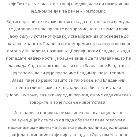
који ћете данас гласати за овај предлог, дали ви сами једном
једином речју и та реч је – компромис.
Ви, господо, нисте писали нов акт, па да сте требали о њему да
се договарате и да правите компромис, него сте имали врло
јасну одлуку Уставног суда коју сте морали да спроведете до
последње запете. Правили сте компромисе у називу извршног
органа у Војводини, назвали га „Покрајинском Владом“, а када
погледате надлежности, ја баш не видим да та Влада нешто ће
да влада. Сада вас питам – да ли ce та Влада зове Влада што
јој тепамо, да ли јој је право име Владимир, па јој тепамо
Влада, па је то разлог зашто се тако зове, или Владан или
нешто слично, или сте то урадили да би сте сачували
упоришну тачку за неки наредни период, о коме сада сви тако
говорите, а то је писање новог Устава?
Исто важи за националне мањине повлака националне
заједнице. Ја ћу се тако од сада обраћати када говорим о
националним мањинама повлака националним заједницама.
Још један компромис који није у складу са Одлуком Уставног