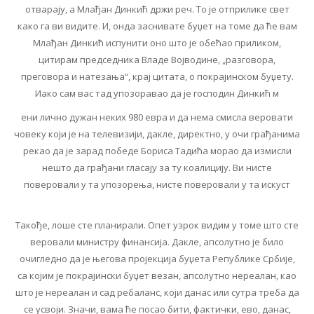
отварају, а Млађан Динкић држи реч. То је отприлике свет
како га ви видите. И, онда заснивате буџет на томе да ће вам
Млађан Динкић испунити оно што је обећао приликом,
цитирам председника Владе Војводине, „разговора,
преговора и натезања“, крај цитата, о покрајинском буџету.
Иако сам вас тад упозоравао да је господин Динкић м
ени лично дужан неких 980 евра и да нема смисла веровати
човеку који је на телевизији, дакле, директно, у очи грађанима
рекао да је зарад победе Бориса Тадића морао да измисли
нешто да грађани гласају за ту коалицију. Ви нисте
поверовали у та упозорења, нисте поверовали у та искуст
Такође, лоше сте планирали. Опет узрок видим у томе што сте
веровали министру финансија. Дакле, апсолутно је било
очигледно да је његова пројекција буџета Републике Србије,
са којим је покрајински буџет везан, апсолутно нереалан, као
што је нереалан и сад ребаланс, који данас или сутра треба да
се усвоји. Значи, вама ће посао бити, фактички, ево, данас,