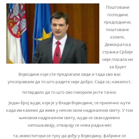
Поштовани
господине
председниче,
поштоване
колеге,
Демократска
странка Србије
није гласала ни
за буџет
Војводине који сте предлагали овде и тада смо вас
упозоравали да то што радите није добро. Сада се, нажалост,
потврдило да то што смо говорили јесте тачно.
Један број људи, који је у Влади Војводине, се прилично љути
када им кажемо да живе у неком свом надреалном свету. У том
њиховом надреалном свету, људи се свакодневно
запошљавају, отварају се нова радна мес
та, инвеститори се туку да дођу у Војводину, фабрике се