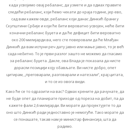
када усвојимо овај ребаланс, да узмете и да одмах правите
следећи ребаланс, који ћемо чекати до краја године, јер ево,
сад вам кажем овде, ребаланс који данас Динкић брани у
Скупштини Србије и који ће бити вероватно усвојен, неће бити
коначни ребаланс буџета и да ће дефицит бити вероватно
око 200 милијарди.
ва, него сте поверовали да ће Млађан
Динкић да вам испуни реч дату јавно или мање јавно, то је већ
сада небитно. То је први разлог зашто не можемо да гласамо
за ребаланс буџета. Дакле, ова Влада је показала да нисте
дорасли позицији коју обављате. Ви нисте добро, опет
цитирам, „преговарали, разговарали и натезали“, крај цитата,
и то се из овога види.
Како ће се то одразити на вас? Одмах крените да рачунате, да
не буде опет да планирате приходе од пореза на добит, па да
кажете фали 2,6 милијарди. Ви морате да пројектујете то да
оно што Динкић ради једноставно је немогуће. Тако морате да
се понашате, такав нам је министар финансија, шта да
радимо.