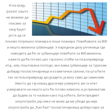
И на крају,
разлог зашто
не можемо да
гласамо за
овај буџет
јесте да се
поново погрешно планира и лоше планира. Повећавате за 800
и нешто милиона субвенције. У наредном делу реченице где
наводите да ће се субвенције повећати за 800 милиона,
кажете да ће готово цео тај износ отићи за пољопривреду
итд., али, поштована господо, ако вама субвенције за туризам
добијају посластичарнице и козметички салони, па шта ћете
тек за пољопривреду да урадите, ја могу само да замислим.
Уместо да тај новац другачије усмерите, ви га опет
усмеравате на нешто што ће готово извесно, и ја прихватам
да будем за то назван како год хоћете, бити предмет
злоупотребе, јер нико не може да ме убеди да није
злоупотреба да „Ћао ћао“ посластичарница добија паре за