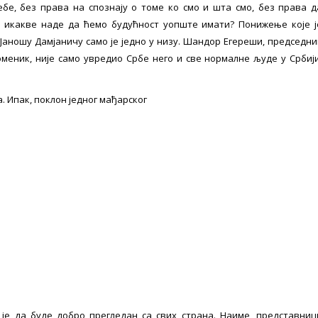
бе, без права на спознају о томе ко смо и шта смо, без права д
з икакве наде да ћемо будућност уопште имати? Понижење које ј
ношу Дамјаничу само је једно у низу. Шандор Егереши, председни
оменик, није само увредио Србе него и све нормалне људе у Србији
а. Ипак, поклон једног мађарског
о је да буде добро прегледан са свих страна. Наиме, представниц