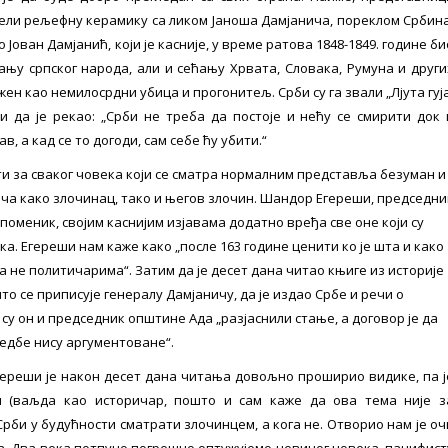
нели рељефну керамику са ликом Јаноша Дамјанича, пореклом Србина
Јован Дамјанић, који је касније, у време ратова 1848-1849. године би
ању српског народа, али и сећању Хрвата, Словака, Румуна и други
жен као немилосрдни убица и прогонитељ. Срби су га звали „Лјута гуја
 и да је рекао: „Срби не треба да постоје и нећу се смирити док 
, а кад се то догоди, сам себе ћу убити.“
и за сваког човека који се сматра нормалним представља безуман и
ича како злочинац, тако и његов злочин. Шандор Егереши, председни
споменик, својим каснијим изјавама додатно вређа све оне који су
. Егереши нам каже како „после 163 године ценити ко је шта и како
 не политичарима“. Затим да је десет дана читао књиге из историје
то се приписује генералу Дамјаничу, да је издао Србе и речи о
су он и председник општине Ада „разјаснили стање, а договор је да
медбе нису аргументоване“.
ереши је након десет дана читања довољно проширио видике, па ј
н (ваљда као историчар, пошто и сам каже да ова тема није з
Срби у будућности сматрати злочинцем, а кога не. Отворио нам је оч