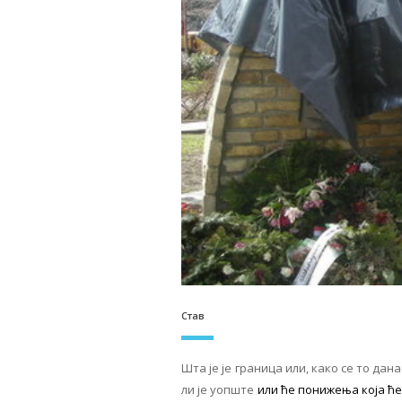
Став
Шта је је граница или, како се то да
ли је уопште
или ће понижења која ће