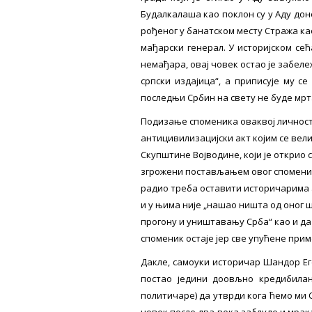
Будалкалаша као поклон су у Аду до
рођеног у банатском месту Стража као 
мађарски генерал. У историјском сећ
немађара, овај човек остао је забеле
српски издајица“, а приписује му се
последњи Србин на свету не буде мртав
Подизање споменика оваквој личност
антицивилизацијски акт којим се вел
Скупштине Војводине, који је открио 
згрожени постављањем овог споменика
радио треба оставити историчарима а
и у њима није „нашао ништа од оног ш
прогону и уништавању Срба“ као и да 
споменик остаје јер све упућене при
Дакле, самоуки историчар Шандор Ег
постао једини доовљно кредибила
политичаре) да утврди кога ћемо ми 