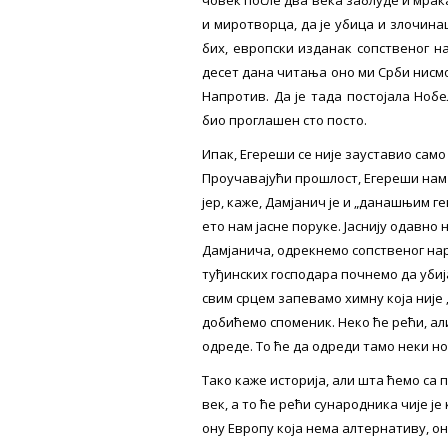
човек после два века заблуде и мрак
и миротворца, да је убица и злочина
бих, европски изданак сопственог н
десет дана читања оно ми Срби нисмо
Напротив. Да је тада постојала Ноб
био проглашен сто посто.
Ипак, Егереши се није зауставио само
Проучавајући прошлост, Егереши нам 
јер, каже, Дамјанич је и „данашњим 
ето нам јасне поруке. Јаснију одавно
Дамјанича, одрекнемо сопственог нар
туђинских господара почнемо да убија
свим срцем запевамо химну која није 
добићемо споменик. Неко ће рећи, али
одреде. То ће да одреди тамо неки но
Тако каже историја, али шта ћемо са 
век, а то ће рећи сународника чије је
ону Европу која нема алтернативу, он