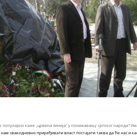
нас популарно каже „црвена линија“ у понижавању српског народа? Им
 нам свакодневно приређивати власт постајати таква да ће нас и ка