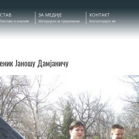
СТАВ
ЗА МЕДИЈЕ
КОНТАКТ
Текстови и анализе
Материјали за преузимање
Контактирајте ме
еник Јаношу Дамјаничу