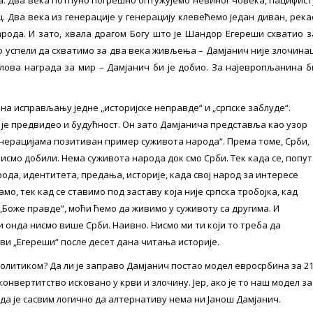
а. Два века потпуно погрешно оптужујемо невиног човека, пацифист
ц. Два века из генерације у генерацију клевећемо један диван, река
арода. И зато, хвала драгом Богу што је Шандор Егереши схватио з
 успели да схватимо за два века живљења – Дамјанич није злочинац
елова награда за мир – Дамјанич би је добио. За најевропљанина б
 на исправљању једне „историјске неправде“ и „српске заблуде“.
је предвидео и будућност. Он зато Дамјанича представља као узор
генерацијама позитиван пример суживота народа“. Према томе, Срби,
 нисмо добили. Нема суживота народа док смо Срби. Тек када се, попут
ода, идентитета, предања, историје, када свој народ за интересе
мо, тек кад се ставимо под заставу која није српска тробојка, кад
„Боже правде“, моћи ћемо да живимо у суживоту са другима. И
 онда нисмо више Срби. Наивно. Нисмо ми ти који то треба да
ви „Егереши“ после десет дана читања историје.
политиком? Да ли је заправо Дамјанич постао модел евросрбина за 21
 конвертитство исковано у крви и злочину. Јер, ако је то наш модел за
да је сасвим логично да алтернативу нема ни Јанош Дамјанич.