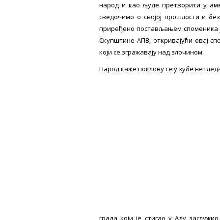
народ и као људе претворити у аме
сведочимо о својој прошлости и бе
приређено постављањем споменика Ја
Скупштине АПВ, откривајући овај сп
који се згражавају над злочином.
Народ каже поклону се у зубе не глед
града који је стигао у Аду заслужи