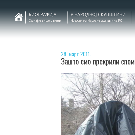
БИОГРАФИЈА
У НАРОДНОЈ СКУПШТИНИ
Сазнајте више о мени
Новости из Народне скупштине РС
28. март 2011.
Зашто смо прекрили спом