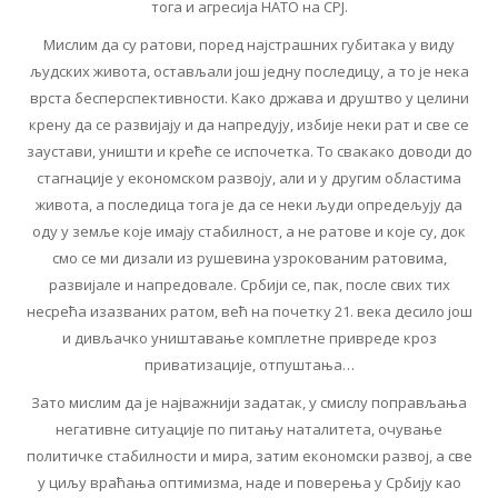
тога и агресија НАТО на СРЈ.
Мислим да су ратови, поред најстрашних губитака у виду
људских живота, остављали још једну последицу, а то је нека
врста бесперспективности. Како држава и друштво у целини
крену да се развијају и да напредују, избије неки рат и све се
заустави, уништи и креће се испочетка. То свакако доводи до
стагнације у економском развоју, али и у другим областима
живота, а последица тога је да се неки људи опредељују да
оду у земље које имају стабилност, а не ратове и које су, док
смо се ми дизали из рушевина узрокованим ратовима,
развијале и напредовале. Србији се, пак, после свих тих
несрећа изазваних ратом, већ на почетку 21. века десило још
и дивљачко уништавање комплетне привреде кроз
приватизације, отпуштања…
Зато мислим да је најважнији задатак, у смислу поправљања
негативне ситуације по питању наталитета, очување
политичке стабилности и мира, затим економски развој, а све
у циљу враћања оптимизма, наде и поверења у Србију као