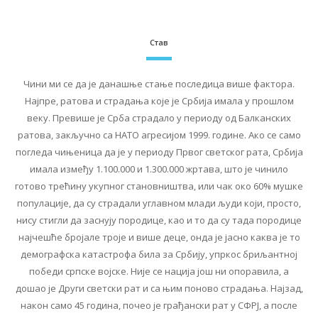
Став
Чини ми се да је данашње стање последица више фактора.
Најпре, ратова и страдања које је Србија имала у прошлом
веку. Превише је Срба страдало у периоду од Балканских
ратова, закључно са НАТО агресијом 1999. године. Ако се само
погледа чињеница да је у периоду Првог светског рата, Србија
имала између 1.100.000 и 1.300.000 жртава, што је чинило
готово трећину укупног становништва, или чак око 60% мушке
популације, да су страдали углавном млади људи који, просто,
нису стигли да заснују породице, као и то да су тада породице
најчешће бројале троје и више деце, онда је јасно каква је то
демографска катастрофа била за Србију, упркос бриљантној
победи српске војске. Није се нација још ни опоравила, а
дошао је Други светски рат и са њим поново страдања. Најзад,
након само 45 година, почео је грађански рат у СФРЈ, а после