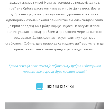
државу и живот у њој. Нека истраживања показују да код
грађана Србије расте оптимизам и то је сјајна вест. Друга
добра вест је да по први пут имамо државни врх који се
одговорно и озбиљно бави овим питањем. Александар Вучић
је први председник Србије који је на јасан и аргументован
начин указао на овај проблем и предложио мере за његово
решавање. Дакле, све нам то, уз политику која чува
стабилност Србије, даје право да се надамо да ћемо успети да
преокренемо негативан тренд који предуго имамо.
Краћа верзија овог текста је објављена у рубрици Вечерњих
новосто „Како да нас буде милион више?“
ОСТАЛИ СТАВОВИ