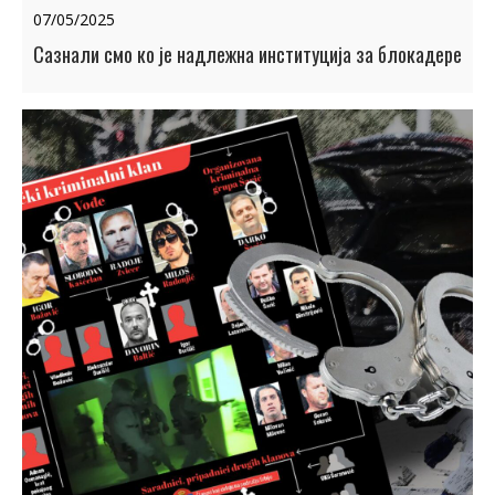
07/05/2025
Сазнали смо ко је надлежна институција за блокадере