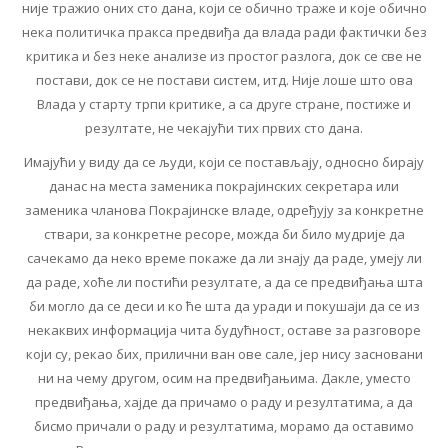
није тражио оних сто дана, који се обично траже и које обично
нека политичка пракса предвиђа да влада ради фактички без
критика и без неке анализе из простог разлога, док се све не
постави, док се не постави систем, итд. Није лоше што ова
Влада у старту трпи критике, а са друге стране, постиже и
резултате, не чекајући тих првих сто дана.
Имајући у виду да се људи, који се постављају, односно бирају
данас на места заменика покрајинских секретара или
заменика чланова Покрајинске владе, одређују за конкретне
ствари, за конкретне ресоре, можда би било мудрије да
сачекамо да неко време покаже да ли знају да раде, умеју ли
да раде, хоће ли постићи резултате, а да се предвиђања шта
би могло да се деси и ко ће шта да уради и покушаји да се из
некаквих информација чита будућност, оставе за разговоре
који су, рекао бих, прилични ван ове сале, јер нису засновани
ни на чему другом, осим на предвиђањима. Дакле, уместо
предвиђања, хајде да причамо о раду и резултатима, а да
бисмо причали о раду и резултатима, морамо да оставимо