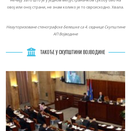
овој или оној страни, не знам колико је то сврсисходно. Хвала.
Неауторизоване стенографске белешке са 4. седнице Скупштине
АП Војводине
ТАКОЂЕ У СКУПШТИНИ ВОЈВОДИНЕ