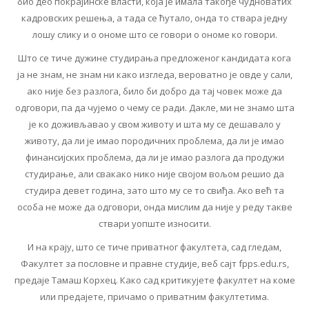
био део покрајинске власти, која је имала такође чудноватих
кадровских решења, а тада се ћутало, онда то ствара једну
лошу слику и о ономе што се говори о ономе ко говори.
Што се тиче дужине студирања предложеног кандидата кога
ја не знам, не знам ни како изгледа, вероватно је овде у сали,
ако није без разлога, било би добро да тај човек може да
одговори, па да чујемо о чему се ради. Дакле, ми не знамо шта
је ко доживљавао у свом животу и шта му се дешавало у
животу, да ли је имао породичних проблема, да ли је имао
финансијских проблема, да ли је имао разлога да продужи
студирање, али свакако нико није својом вољом решио да
студира девет година, зато што му се то свиђа. Ако већ та
особа не може да одговори, онда мислим да није у реду такве
ствари уопште износити.
И на крају, што се тиче приватног факултета, сад гледам,
Факултет за пословне и правне студије, веб сајт fpps.edu.rs,
предаје Тамаш Корхец. Како сад критикујете факултет на коме
или предајете, причамо о приватним факултетима.