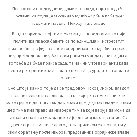
Поштовани председниче, даме и господо, наравно да ће
Посланичка група „Александар Вучић – Србија побеђује“
подржати предлог Покрајинске владе.
Влада формира свој тим и мислим да, поред тога што није
политичка пракса бавити се појединцима и „истресати“
њихове биографије за овом говорницом, то није била пракса
ни у претходном, ни у било ком ранијем мандату, не видим да
то треба да буде пракса сада, па чак ни у тој варијанти када
вешто реторички кажете да то нећете да урадите, а онда то
радите.
Оно што је важно, то је да се пред овом Покрајинском владом
налазе велики изазови, да стање које је затечено није ни
мало сјајно и да свака влада и сваки председник владе и сваки
шеф тима има право да изабере тим за који верује да може да
изврши оно што су задаци које је он пред њих поставио. Са
друге стране, мени је драго да ни приликом експозеа, ни у
свом обраћању после избора, председник Покрајинске владе