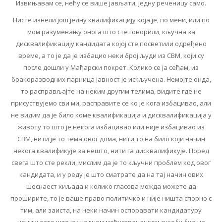
Извињавам се, нећу се више јављати, једну реченицу само.
Нисте изнели још једну квалификацију која је, по мени, или по
мом разумевању онога што сте говорили, кључна за
дисквалификацију кандидата којој сте посветили одређено
време, а то је да је избацио неки број људи из СВМ, који су
после дошли у Мађарски покрет. Колико се ја сећам, из
бракоразводних парница јавност је искључена. Немојте онда,
то расправљајте на неким другим телима, видите где не
присуствујемо сви ми, расправите се ко је кога избацивао, али
не видим да је било коме квалификација и дисквалификација у
животу то што је некога избацивао или није избацивао из
СВМ, нити је то тема овог дома, нити то на било који начин
некога квалификује за нешто, нити га дисквалификује. Поред
свега што сте рекли, мислим да је то кључни проблем код овог
кандидата, и у реду је што сматрате да на тај начин ових
шеснаест хиљада и колико гласова можда можете да
проширите, то је ваше право политичко и није ништа спорно с
тим, али заиста, на неки начин оспоравати кандидатуру
нечију зато што је у једном међустраначком сукобу био на