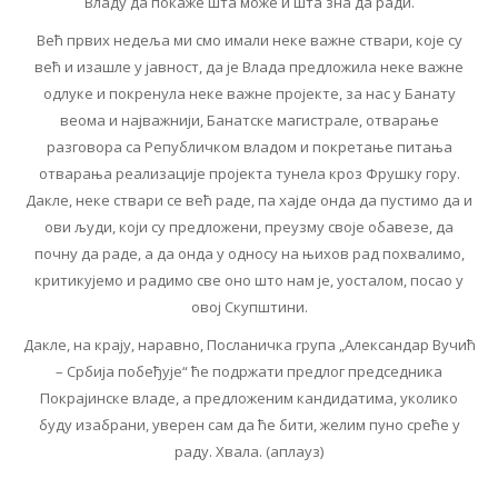
Владу да покаже шта може и шта зна да ради.
Већ првих недеља ми смо имали неке важне ствари, које су
већ и изашле у јавност, да је Влада предложила неке важне
одлуке и покренула неке важне пројекте, за нас у Банату
веома и најважнији, Банатске магистрале, отварање
разговора са Републичком владом и покретање питања
отварања реализације пројекта тунела кроз Фрушку гору.
Дакле, неке ствари се већ раде, па хајде онда да пустимо да и
ови људи, који су предложени, преузму своје обавезе, да
почну да раде, а да онда у односу на њихов рад похвалимо,
критикујемо и радимо све оно што нам је, уосталом, посао у
овој Скупштини.
Дакле, на крају, наравно, Посланичка група „Александар Вучић
– Србија побеђује“ ће подржати предлог председника
Покрајинске владе, а предложеним кандидатима, уколико
буду изабрани, уверен сам да ће бити, желим пуно среће у
раду. Хвала. (аплауз)