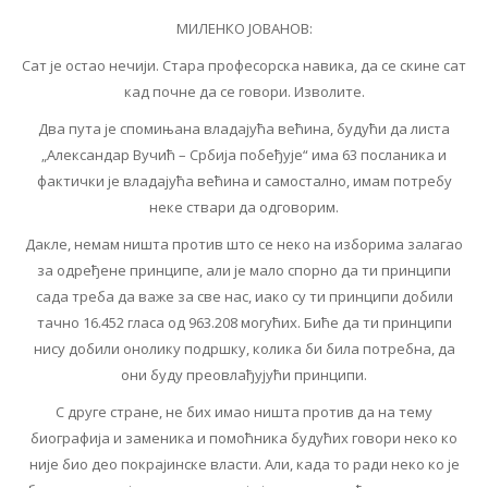
МИЛЕНКО ЈОВАНОВ:
Сат је остао нечији. Стара професорска навика, да се скине сат
кад почне да се говори. Изволите.
Два пута је спомињана владајућа већина, будући да листа
„Александар Вучић – Србија побеђује“ има 63 посланика и
фактички је владајућа већина и самостално, имам потребу
неке ствари да одговорим.
Дакле, немам ништа против што се неко на изборима залагао
за одређене принципе, али је мало спорно да ти принципи
сада треба да важе за све нас, иако су ти принципи добили
тачно 16.452 гласа од 963.208 могућих. Биће да ти принципи
нису добили онолику подршку, колика би била потребна, да
они буду преовлађујући принципи.
С друге стране, не бих имао ништа против да на тему
биографија и заменика и помоћника будућих говори неко ко
није био део покрајинске власти. Али, када то ради неко ко је