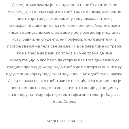
Дакле, не мислим да је то надлежност ове Скупштине, не
мислим да је то тема којом ми треба да се бавимо, али немам
ништа против да отворимо ту тему, можда на некој
специјалној седници, па да и о томе причамо. Али, не видим
никакав смисао да све стављамо у исту раван, јер нису сви у
истој равни, ни студенти, ни професори, ни факултети, а
постоје званична тела ове земље која се баве тиме ко треба,
ко не треба да ради, ко треба а ко не треба да има
акредитацију. А ако ћемо да стојимо иза тога да желимо да
градимо правну државу, онда треба да поштујемо оно што су
одлуке оних који су надлежни за доношење одређених одлука.
Да ли се нама нешто свиђа или се не свиђа или мислимо да је
нешто могло на овај или онај начин, то остаје да видимо у
разговору на тему која није тема којом ово тело треба да се
бави. Хвала.
МИЛЕНКО ЈОВАНОВ: