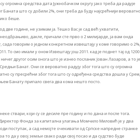
су огромна средства дата Јужнобачком округу јако треба да радује
г Баната што су добили 2%, они треба да буду најсрећнији вероватно
лико беше.
д две године, не узимам ја. Тешко Вас је сад већ ухватити,
неодбрањиво, дакле, причали сте прво о 2 милијарде, ја вам онда
у, сада говорим о једном конкретном извештају у коме говоримо о 2%
11. То смо имали у оном Извештају још 2011. кад је поднет тај од 1200
ничег другог осим онога што је изнео посланик Јован Лазаров, а то ј
 Средњи Банат. Они се вероватно радују због тога што су огромна
атно су пресрећни због тога што су одређена средства дошла у Срем
дњем Банату припало свега два кома нешто посто.
ке ствари, који су се десиле пре годину и по дана и после тога.
. Директор Фонда за капитална улагања Момчило Миловић је у два
оди поступак, а сад немојте очекивати од Српске напредне странке
за то да у овој земљи свако ради свој посао и да судство буде