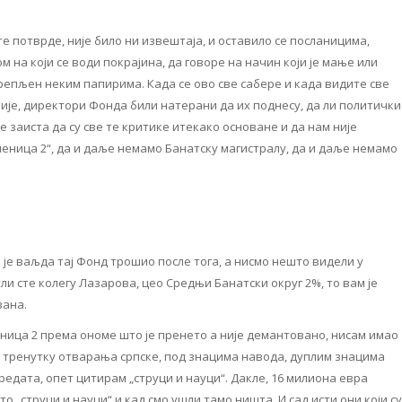
те потврде, није било ни извештаја, и оставило се посланицима,
м на који се води покрајина, да говоре на начин који је мање или
епљен неким папирима. Када се ово све сабере и када видите све
сније, директори Фонда били натерани да их поднесу, да ли политички
е заиста да су све те критике итекако основане и да нам није
еница 2“, да и даље немамо Банатску магистралу, да и даље немамо
о је ваљда тај Фонд трошио после тога, а нисмо нешто видели у
и сте колегу Лазарова, цео Средњи Банатски округ 2%, то вам је
вана.
еница 2 према ономе што је пренето а није демантовано, нисам имао
м тренутку отварања српске, под знацима навода, дуплим знацима
редата, опет цитирам „струци и науци“. Дакле, 16 милиона евра
о „струци и науци“ и кад смо ушли тамо ништа. И сад исти они који су