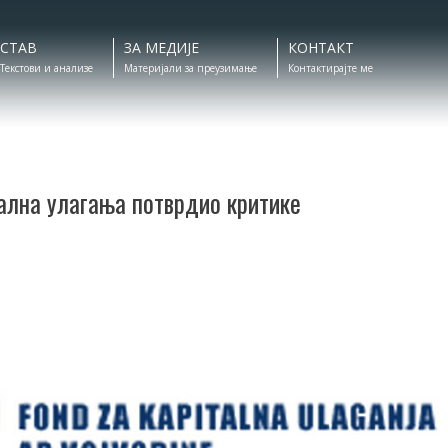
СТАВ
ЗА МЕДИЈЕ
КОНТАКТ
Текстови и анализе
Материјали за преузимање
Контактирајте ме
ална улагања потврдио критике