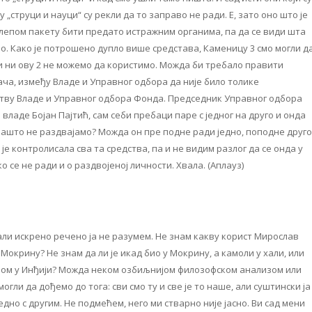
струци и науци“ су рекли да то заправо не ради. Е, зато оно што је
м лепом пакету бити предато истражним органима, па да се види шта
чно. Како је потрошено дупло више средстава, Каменицу 3 смо могли д
и ни ову 2 не можемо да користимо. Можда би требало правити
ча, између Владе и Управног одбора да није било толике
тву Владе и Управног одбора Фонда. Председник Управног одбора
 владе Бојан Пајтић, сам себи пребаци паре с једног на друго и онда
ашто не раздвајамо? Можда он пре подне ради једно, поподне друго
је контролисала сва та средства, па и не видим разлог да се онда у
о се не ради и о раздвојеној личности. Хвала. (Аплауз)
али искрено речено ја не разумем. Не знам какву корист Мирослав
Мокрину? Не знам да ли је икад био у Мокрину, а камоли у хали, или
алом у Инђији? Можда неком озбиљнијом филозофском анализом или
ли да дођемо до тога: сви смо ту и све је то наше, али суштински ја
дно с другим. Не подмећем, него ми стварно није јасно. Ви сад мени