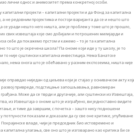
имао лични однос и анимозитет према конкретној особи.
су капитални пројекти – капитални пројекти и да Фонд за капитална
, а не редовним пројектима и постоји варијанта да се и нешто што
а се уради нешто него ништа, али је проблем у томе што је прошло,
ових свих извештаја које смо добијали и потрошених милијарди и
иза себе да покажемо прстом и кажемо – то је та капитална
лно то што је окречена школа? Па ономе који иде у ту школу, је то
ли то није суштински капитална инвестиција. Нема Банатске
чало, нема онога што је обећавано у разним експозеима, ништа није
ије оправдао ниједан од циљева који је стајао у оснивачком акту кој
 и развој привреде, подстицање запошљавања, равномеран
грађана. Може да се тврди и другачије, али суштински из Извештаја,
ства, из Извештаја о ономе што је изграђено, ви једноставно видите
питање, и тиме да завршим, с почетка – зашто нису подношени
 у потпуности показали и доказали да су све оне критике, упућиване
 Покрајинске владе, чији је председник био истовремено и
 капитална улагања, све оно што је изговарано као критика би се