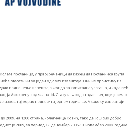
олеге посланици, у првој реченици да кажем да Посланичка група
 неће гласати ни за један од ових извештаја. Они не проистичу из
ледало подношење извештаја Фонда за капитална улагања, и када ве
ао, ја бих кренуо од члана 14. Статута Фонда тадашњег, који је имао
 се извештај морао подносити једном годишње. А како су извештаји
 до 2009. на 1200 страна, колегинице Козић, тако да, још смо добро
поднет је 2009, за период 12. децембар 2006-10. новембар 2009. године