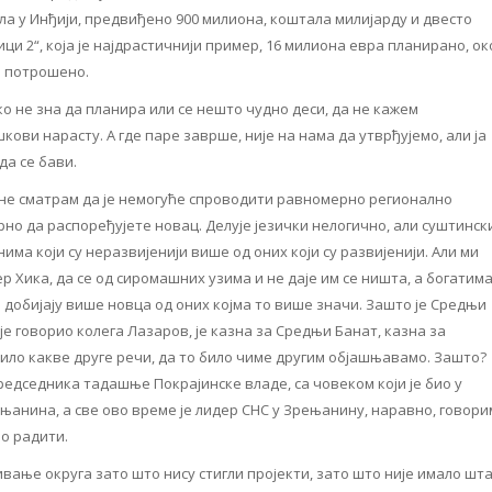
ла у Инђији, предвиђено 900 милиона, коштала милијарду и двесто
ци 2“, која је најдрастичнији пример, 16 милиона евра планирано, ок
о потрошено.
о не зна да планира или се нешто чудно деси, да не кажем
кови нарасту. А где паре заврше, није на нама да утврђујемо, али ја
да се бави.
та не сматрам да је немогуће спроводити равномерно регионално
о да распоређујете новац. Делује језички нелогично, али суштинск
има који су неразвијенији више од оних који су развијенији. Али ми
 Хика, да се од сиромашних узима и не даје им се ништа, а богатим
ни добијају више новца од оних којма то више значи. Зашто је Средњи
је говорио колега Лазаров, је казна за Средњи Банат, казна за
ло какве друге речи, да то било чиме другим објашњавамо. Зашто?
председника тадашње Покрајинске владе, са човеком који је био у
њанина, а све ово време је лидер СНС у Зрењанину, наравно, говори
ло радити.
вање округа зато што нису стигли пројекти, зато што није имало шт