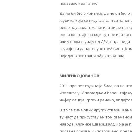
показало као тачно.
Да не би било критике, да не би било 
људима који се нису слагали са начино
више паушалан, мање или више поткр
ове извештаје на који су, пре или ка
или у овом случају од ДРИ, онда видит
случајно и данас неупотребљива „Кам
ниједан капитални објекат. Хвала.
МИЛЕНКО ЈОВАНОВ:
2011. пре пет година је била, па нешт
Извештају. У последњем Извештају чул
информација, српски речено, апдејто
Што се тиче ових других ствари, Кам
ту част да присуствујем том свечано
навода, Клинике Шварцвалд, која је п
полазна основа, 35 потрошено, предат