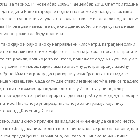
012, за период 11. новембар 2009-31. децембар 2012. Опет три године
едан једини Извештај који је поднет на време и у складу са актима
ен у овој Скупштини 22. јула 2013. године. Тако је изгледало подношењ
. Ни ова два извештаја која смо данас добили и која су пред нама,
евизор тражио да буду поднети.
 тако сјајно и бајно, ако су направљени километри, изграђени силни
се не похвали неко тиме. Није то не знам ни ја какав посао направити
та сте радили, колико је то коштало, пошаљете овде у Скупштину и т
што у свим тим извештајима имате огромну диспропорцију између
 урађено. Имате огромну диспропорцију између онога што видите
ише у Извештају. Сада су ту две ствари једино могуће. Или се градил
, па ми не можемо да видимо оно што у Извештају пише, или је
о. Можда има и трећа варијанта, да нам требају оне 3Д, 5Д наочаре
рнативе. Плаћано је унапред, плаћано је за ситуације које нису
терленд, „Каменицу 2“ итд.
вно, имали бисмо прилике да видимо и чињеницу да се врло често,
оно што Фонд планира, кошта много више када се радови заврше, или
 Сенти, предвиђено 500 милиона, коштало 700 милиона, 40% више