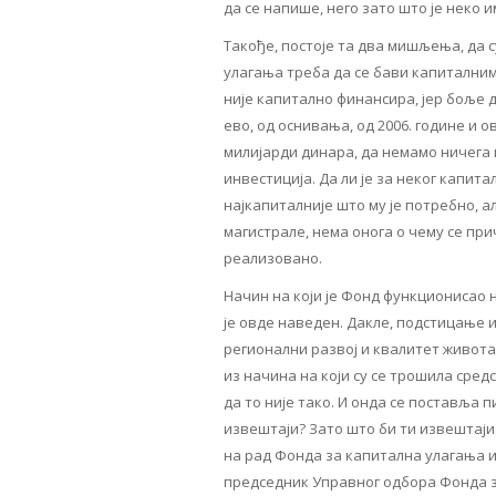
да се напише, него зато што је неко 
Такође, постоје та два мишљења, да 
улагања треба да се бави капиталним
није капитално финансира, јер боље д
ево, од оснивања, од 2006. године и 
милијарди динара, да немамо ничега 
инвестиција. Да ли је за неког капита
најкапиталније што му је потребно, а
магистрале, нема онога о чему се при
реализовано.
Начин на који је Фонд функционисао н
је овде наведен. Дакле, подстицање
регионални развој и квалитет живота 
из начина на који су се трошила сред
да то није тако. И онда се поставља 
извештаји? Зато што би ти извештаји
на рад Фонда за капитална улагања и
председник Управног одбора Фонда за