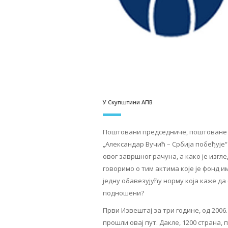
У Скупштини АПВ
Поштовани председниче, поштоване к
„Александар Вучић – Србија побеђује“
овог завршног рачуна, а како је изг
говоримо о тим актима које је фонд им
једну обавезујућу норму која каже да
подношени?
Први Извештај за три године, од 2006.
прошли овај пут. Дакле, 1200 страна, 