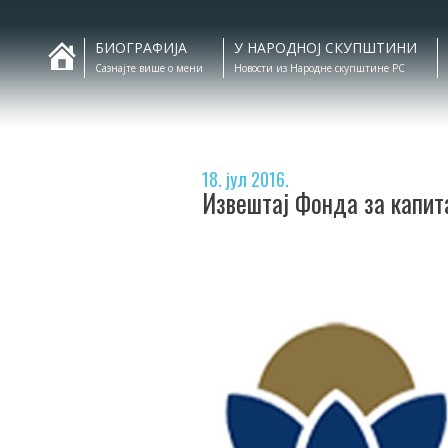
БИОГРАФИЈА
У НАРОДНОЈ СКУПШТИНИ
Сазнајте више о мени
Новости из Народне скупштине РС
18. јул 2016.
Извештај Фонда за капит