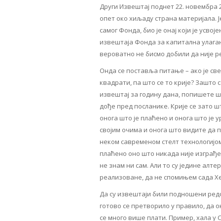
Други Извештај поднет 22. новембра 2
опет око хиљаду страна материјала. Ј
самог Фонда, био је онај који је усвој
извештаја Фонда за капитална улагања
вероватно не бисмо добили да није р
Онда се поставља питање – ако је све
квадрати, па што се то крије? Зашто 
извештај за годину дана, попишете ш
дође пред посланике. Крије се зато 
онога што је плаћено и онога што је
својим очима и онога што видите да п
неком савременом стелт технологијом
плаћено оно што никада није изграђен
не знам ни сам. Али то су једине алте
реализоване, да не спомињем сада Хе
Да су извештаји били подношени редо
готово се претворило у правило, да 
се много више плати. Пример, хала у