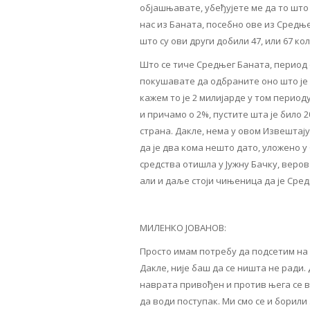
објашњавате, убеђујете ме да то што 
нас из Баната, посебно ове из Средње
што су ови други добили 47, или 67 ко
Што се тиче Средњег Баната, период о
покушавате да одбраните оно што је 
кажем то је 2 милијарде у том период
и причамо о 2%, пустите шта је било 20
страна. Дакле, нема у овом Извештају 
да је два кома нешто дато, уложено у
средства отишла у Јужну Бачку, веров
али и даље стоји чињеница да је Сре
МИЛЕНКО ЈОВАНОВ:
Просто имам потребу да подсетим на не
Дакле, није баш да се ништа не ради
наврата привођен и против њега се в
да води поступак. Ми смо се и борили 