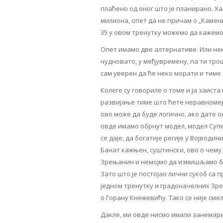
плаћено од оног што је планирано. Ха
милиона, опет да не причам о „Камени
35 у овом тренутку можемо да кажем
Опет имамо две алтернативе. Или нек
чудновато, у међувремену, па ти трош
сам уверен да ће неко морати и тиме 
Колеге су говориле о томе и ја заис
развијање тиме што ћете неравномерн
ово може да буде логично, ако дате он
овде имамо обрнут модел, модел Супер
се даје, да богатије регије у Војводи
Банат кажњен, суштински, ово о чему 
Зрењанин и немојмо да измишљамо би
Зато што је постојао лични сукоб са 
једном тренутку и градоначелних Зре
о Горану Кнежевићу. Тако се није сме
Дакле, ми овде нисмо имали занемари